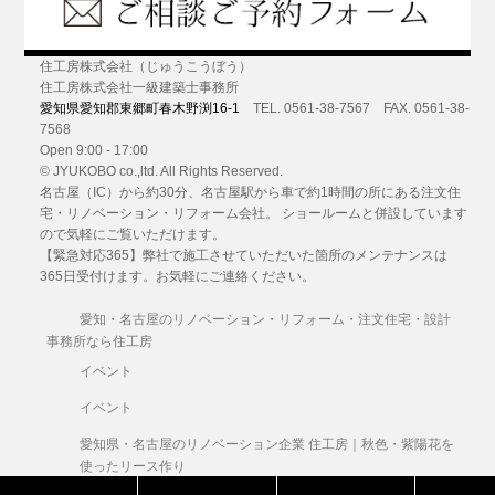
住工房株式会社（じゅうこうぼう）
住工房株式会社一級建築士事務所
愛知県愛知郡東郷町春木野渕16-1
TEL. 0561-38-7567 FAX. 0561-38-
7568
Open 9:00 - 17:00
© JYUKOBO co.,ltd. All Rights Reserved.
名古屋（IC）から約30分
、名古屋駅から車で約1時間の所にある
注文住
宅・リノベーション・リフォーム
会社。 ショールームと併設しています
ので気軽にご覧いただけます。
【緊急対応365】弊社で施工させていただいた箇所のメンテナンスは
365日受付けます。お気軽にご連絡ください。
愛知・名古屋のリノベーション・リフォーム・注文住宅・設計
事務所なら住工房
イベント
イベント
愛知県・名古屋のリノベーション企業 住工房｜秋色・紫陽花を
使ったリース作り