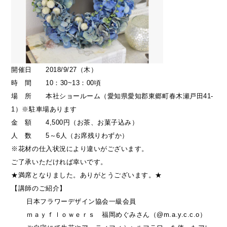
開催日 2018/9/27（木）
時 間 10：30~13：00頃
場 所 本社ショールーム（愛知県愛知郡東郷町春木瀬戸田41-
1）※駐車場あります
金 額 4,500円（お茶、お菓子込み）
人 数 5～6人（お席残りわずか）
※花材の仕入状況により違いがございます。
ご了承いただければ幸いです。
★満席となりました。ありがとうございます。★
【講師のご紹介】
日本フラワーデザイン協会一級会員
ｍａｙｆｌｏｗｅｒｓ 福岡めぐみさん（@m.a.y.c.c.o）