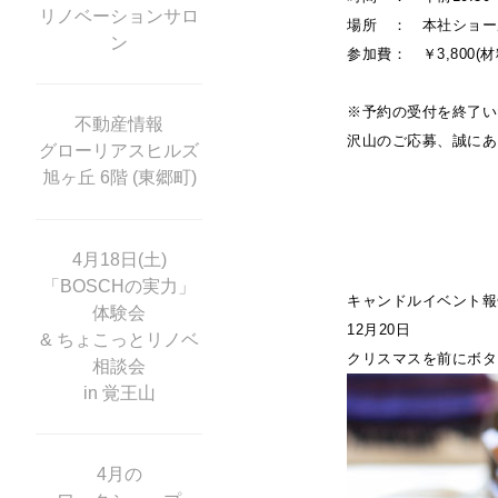
リノベーションサロ
場所 ： 本社ショー
ン
参加費： ￥3,800
※予約の受付を終了い
不動産情報
沢山のご応募、誠にあ
グローリアスヒルズ
旭ヶ丘 6階 (東郷町)
4月18日(土)
「BOSCHの実力」
キャンドルイベント報
体験会
12月20日
& ちょこっとリノベ
クリスマスを前にボタ
相談会
in 覚王山
4月の