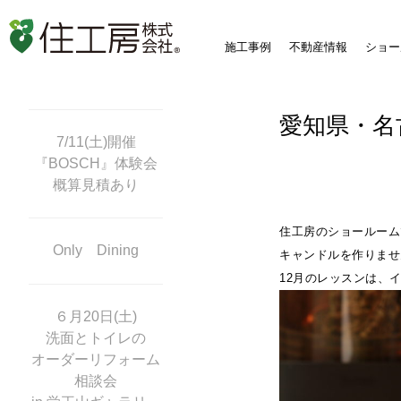
施工事例
不動産情報
ショー
愛知県・名
7/11(土)開催
『BOSCH』体験会
概算見積あり
住工房のショールーム
Only Dining
キャンドルを作りませ
12月のレッスンは、
６月20日(土)
洗面とトイレの
オーダーリフォーム
相談会