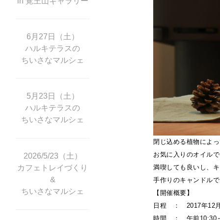
in 覚王山ギャラリー
6月27日（土）
ハルキテラスの
ちいさなマルシェ
5月23日（土）
ハルキテラスの
ちいさなマルシェ
閉じ込める植物によっ
お気に入りのオイルで
2026/5/23（土）
カフェトレイづくり
満喫しても良いし、キ
&
手作りのキャンドルで
ちいさなマルシェ
【開催概要】
日程 ： 2017年12
時間 ： 午前10:30～