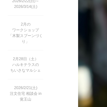
2026/2/22(日)～
2026/3/14(土)
2月の
ワークショップ
「木製スプーンづく
り」
2月28日（土）
ハルキテラスの
ちいさなマルシェ
2026/2/21(土)
注文住宅 相談会 in
覚王山