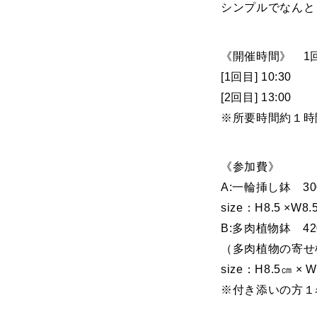
シンプルでなんと
《開催時間》 1
[1回目] 10:30
[2回目] 13:00
※所要時間約１時
《参加費》
A:一輪挿し鉢 3
size：H8.5 ×W8.5
B:多肉植物鉢 42
（多肉植物の寄せ
size：H8.5㎝ × W
※付き添いの方１