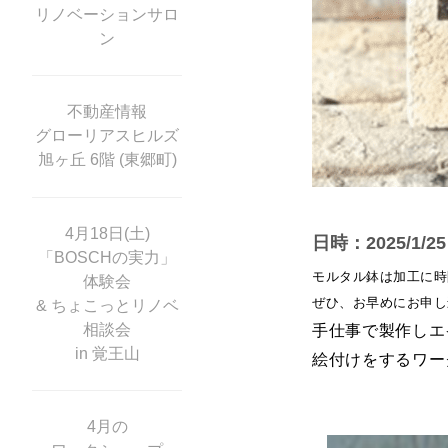
リノベーションサロ
ン
不動産情報
グローリアスヒルズ
旭ヶ丘 6階 (東郷町)
4月18日(土)
日時：2025/1/
「BOSCHの実力」
モルタル鉢は加工に時
体験会
ぜひ、お早めにお申し
& ちょこっとリノベ
相談会
手仕事で製作しエ
in 覚王山
絵付けをするワー
4月の