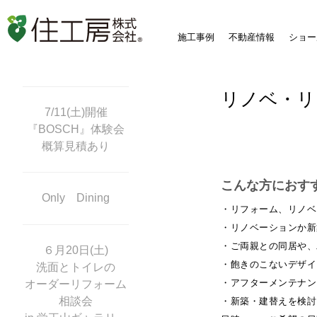
施工事例
不動産情報
ショー
リノベ・リ
7/11(土)開催
『BOSCH』体験会
概算見積あり
こんな方におす
Only Dining
・リフォーム、リノベ
・リノベーションか新
・ご両親との同居や、
６月20日(土)
・飽きのこないデザイ
洗面とトイレの
・アフターメンテナン
オーダーリフォーム
相談会
・新築・建替えを検討