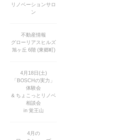
リノベーションサロ
ン
不動産情報
グローリアスヒルズ
旭ヶ丘 6階 (東郷町)
4月18日(土)
「BOSCHの実力」
体験会
& ちょこっとリノベ
相談会
in 覚王山
4月の