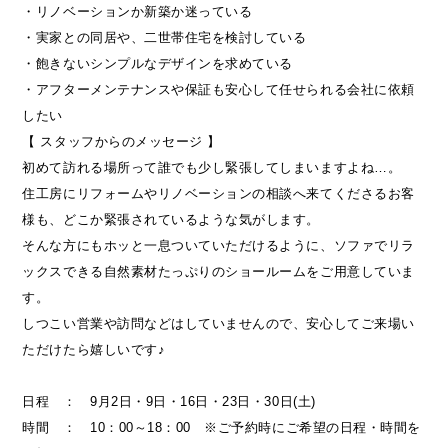
・リノベーションか新築か迷っている
・実家との同居や、二世帯住宅を検討している
・飽きないシンプルなデザインを求めている
・アフターメンテナンスや保証も安心して任せられる会社に依頼
したい
【 スタッフからのメッセージ 】
初めて訪れる場所って誰でも少し緊張してしまいますよね…。
住工房にリフォームやリノベーションの相談へ来てくださるお客
様も、どこか緊張されているような気がします。
そんな方にもホッと一息ついていただけるように、ソファでリラ
ックスできる自然素材たっぷりのショールームをご用意していま
す。
しつこい営業や訪問などはしていませんので、安心してご来場い
ただけたら嬉しいです♪
日程 ： 9月2日・9日・16日・23日・30日(土)
時間 ： 10：00～18：00 ※ご予約時にご希望の日程・時間を