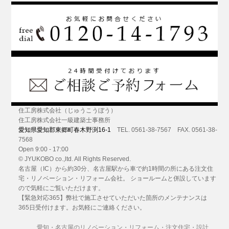
住工房株式会社（じゅうこうぼう）
住工房株式会社一級建築士事務所
愛知県愛知郡東郷町春木野渕16-1
TEL. 0561-38-7567 FAX. 0561-38-
7568
Open 9:00 - 17:00
© JYUKOBO co.,ltd. All Rights Reserved.
名古屋（IC）から約30分
、名古屋駅から車で約1時間の所にある
注文住
宅・リノベーション・リフォーム
会社。 ショールームと併設しています
ので気軽にご覧いただけます。
【緊急対応365】弊社で施工させていただいた箇所のメンテナンスは
365日受付けます。お気軽にご連絡ください。
愛知・名古屋のリノベーション・リフォーム・注文住宅・設計