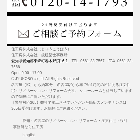
住工房株式会社（じゅうこうぼう）
住工房株式会社一級建築士事務所
愛知県愛知郡東郷町春木野渕16-1
TEL. 0561-38-7567 FAX. 0561-38-
7568
Open 9:00 - 17:00
© JYUKOBO co.,ltd. All Rights Reserved.
名古屋（IC）から約30分
、名古屋駅から車で約1時間の所にある
注文住
宅・リノベーション・リフォーム
会社。 ショールームと併設しています
ので気軽にご覧いただけます。
【緊急対応365】弊社で施工させていただいた箇所のメンテナンスは
365日受付けます。お気軽にご連絡ください。
愛知・名古屋のリノベーション・リフォーム・注文住宅・設計
事務所なら住工房
bloglist