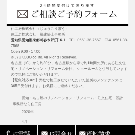
住工房株式会社（じゅうこうぼう）
住工房株式会社一級建築士事務所
愛知県愛知郡東郷町春木野渕16-1
TEL. 0561-38-7567 FAX. 0561-38-
7568
Open 9:00 - 17:00
© JYUKOBO co.,ltd. All Rights Reserved.
名古屋（IC）から約30分
、名古屋駅から車で約1時間の所にある
注文住
宅・リノベーション・リフォーム
会社。 ショールームと併設しています
ので気軽にご覧いただけます。
【緊急対応365】弊社で施工させていただいた箇所のメンテナンスは
365日受付けます。お気軽にご連絡ください。
愛知・名古屋のリノベーション・リフォーム・注文住宅・設計
事務所なら住工房
2020年
4月