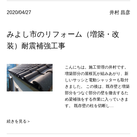
2020/04/27
井村 昌彦
みよし市のリフォーム（増築・改
装）耐震補強工事
こんにちは。施工管理の井村です。
増築部分の屋根瓦が組みあがり、新
しいサッシと電動シャッターも取付
きました。 この後は、既存壁と増築
部分をつなぐ部分の壁を撤去するた
め梁補強をする作業に入っていきま
す。 既存壁の柱を切断し…
続きを見る＞