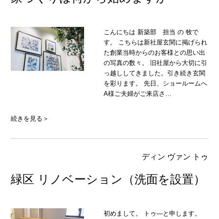
こんにちは 新築部 担当 の 牧で
す。 こちらは新社屋玄関に掲げられ
た創業当時からのお客様との思い出
の写真の数々。 旧社屋から大切に引
っ越ししてきました。引き続き玄関
を彩ります。 先日、ショールームへ
A様ご夫婦がご来店さ…
続きを見る＞
ディン ヴァン トゥ
緑区 リノベーション（洗面を設置）
初めまして。 トゥ―と申します。