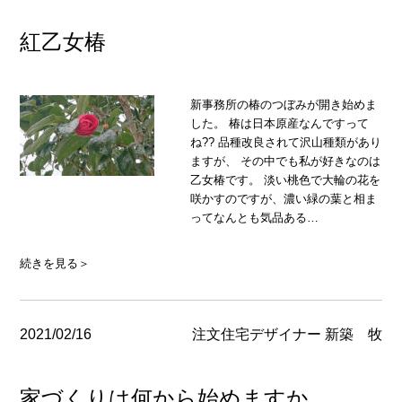
紅乙女椿
新事務所の椿のつぼみが開き始めま
した。 椿は日本原産なんですって
ね?? 品種改良されて沢山種類があり
ますが、 その中でも私が好きなのは
乙女椿です。 淡い桃色で大輪の花を
咲かすのですが、濃い緑の葉と相ま
ってなんとも気品ある…
続きを見る＞
2021/02/16
注文住宅デザイナー 新築 牧
家づくりは何から始めますか