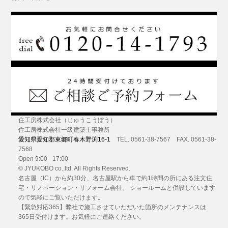
住工房株式会社（じゅうこうぼう）
住工房株式会社一級建築士事務所
愛知県愛知郡東郷町春木野渕16-1
TEL. 0561-38-7567 FAX. 0561-38-
7568
Open 9:00 - 17:00
© JYUKOBO co.,ltd. All Rights Reserved.
名古屋（IC）から約30分
、名古屋駅から車で約1時間の所にある
注文住
宅・リノベーション・リフォーム
会社。 ショールームと併設しています
ので気軽にご覧いただけます。
【緊急対応365】弊社で施工させていただいた箇所のメンテナンスは
365日受付けます。お気軽にご連絡ください。