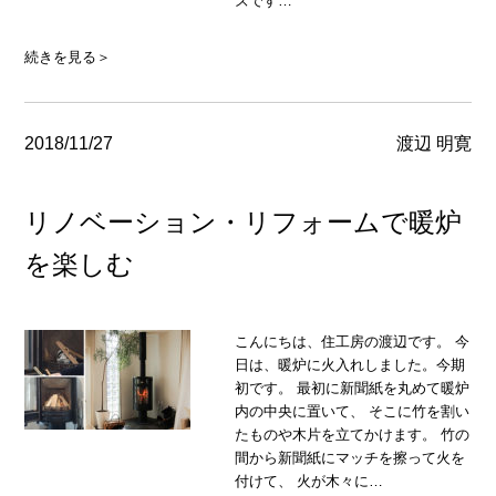
ズです…
続きを見る＞
2018/11/27
渡辺 明寛
リノベーション・リフォームで暖炉
を楽しむ
こんにちは、住工房の渡辺です。 今
日は、暖炉に火入れしました。今期
初です。 最初に新聞紙を丸めて暖炉
内の中央に置いて、 そこに竹を割い
たものや木片を立てかけます。 竹の
間から新聞紙にマッチを擦って火を
付けて、 火が木々に…