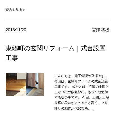
続きを見る＞
2018/11/20
宮澤 将機
東郷町の玄関リフォーム｜式台設置
工事
こんにちは。施工管理の宮澤です。
今回は、玄関リフォームの式台設置
工事です。 式台とは、玄関の土間と
上がり框の段差部に、もう１段追加
する板の事です。 今回、土間と上が
り框の段差が２６ｃｍと高く、上り
降りの動作が大変な為、…