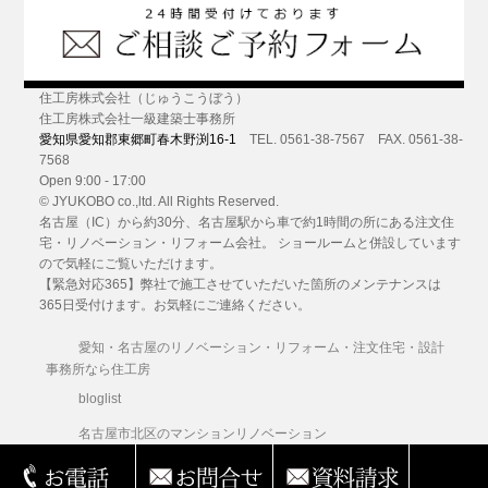
住工房株式会社（じゅうこうぼう）
住工房株式会社一級建築士事務所
愛知県愛知郡東郷町春木野渕16-1
TEL. 0561-38-7567 FAX. 0561-38-
7568
Open 9:00 - 17:00
© JYUKOBO co.,ltd. All Rights Reserved.
名古屋（IC）から約30分
、名古屋駅から車で約1時間の所にある
注文住
宅・リノベーション・リフォーム
会社。 ショールームと併設しています
ので気軽にご覧いただけます。
【緊急対応365】弊社で施工させていただいた箇所のメンテナンスは
365日受付けます。お気軽にご連絡ください。
愛知・名古屋のリノベーション・リフォーム・注文住宅・設計
事務所なら住工房
bloglist
名古屋市北区のマンションリノベーション