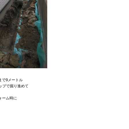
まで9メートル
コップで掘り進めて
ォーム時に