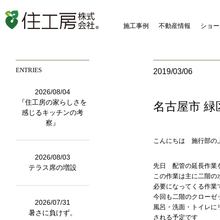
施工事例
不動産情報
ショー
ENTRIES
2019/03/06
2026/08/04
『住工房の家らしさを
名古屋市 
感じるキッチンの考
察』
こんにちは 施行部の
2026/08/03
先日 配管の延長作業
テラス席の増設
この作業は主に二階の
必要になってくる作業
今回も二階のクローゼ
2026/07/31
風呂・洗面・トイレに
暑さに負けず。
される予定です