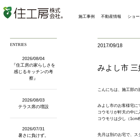
施工事例
不動産情報
ショー
ENTRIES
2017/09/18
2026/08/04
『住工房の家らしさを
みよし市 
感じるキッチンの考
察』
こんにちは、施工部の
2026/08/03
みよし市のお客様宅に
テラス席の増設
コウモリが軒天の中に
コウモリは少し（1c
2026/07/31
先月は別のお宅で、ス
暑さに負けず。