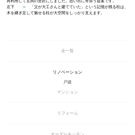
再利用して玄関の意匠にしました。思い出に寄添う提案です。
左下
「父が大工さんと建てていた」という記憶が残る柱は、
≫
木を継ぎ足して魅せる柱が大空間をしっかり支えます。
全一覧
リノベーション
戸建
マンション
リフォーム
オーダーキッチン