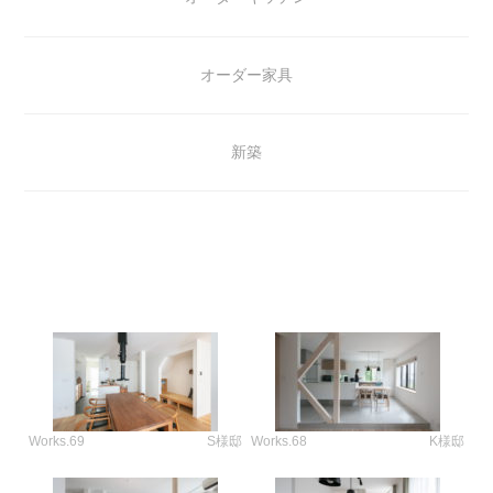
オーダー家具
新築
Works.69
S様邸
Works.68
K様邸