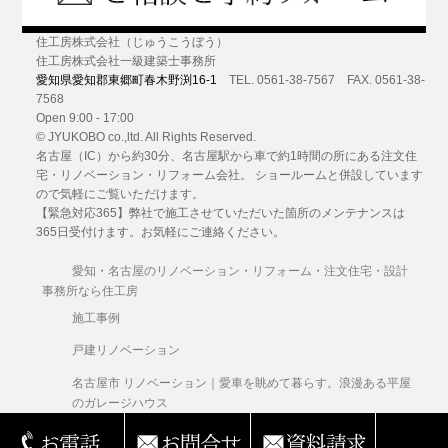
住工房株式会社（じゅうこうぼう）
住工房株式会社一級建築士事務所
愛知県愛知郡東郷町春木野渕16-1
TEL. 0561-38-7567 FAX. 0561-38-
7568
Open 9:00 - 17:00
© JYUKOBO co.,ltd. All Rights Reserved.
名古屋（IC）から約30分
、名古屋駅から車で約1時間の所にある
注文住
宅・リノベーション・リフォーム
会社。 ショールームと併設しています
ので気軽にご覧いただけます。
【緊急対応365】弊社で施工させていただいた箇所のメンテナンスは
365日受付けます。お気軽にご連絡ください。
愛知・名古屋のリノベーション・リフォーム・注文住宅・設計
事務所なら住工房
施工事例
戸建リノベーション
名古屋市 リノベーション｜愛車を眺めて暮らす。浪漫ある平屋
のガレージハウス