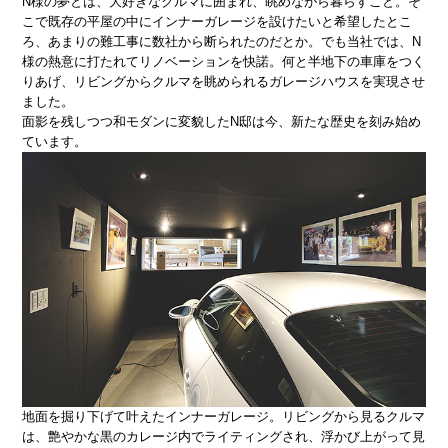
N様の夢とは、大好きなクルマに囲まれ、眺めながら暮らすこと。そ
こで既存の平屋の中にインナーガレージを設けたいと希望したとこ
ろ、あまりの難工事に数社から断られたのだとか。でも当社では、N
様の熱意に打たれてリノベーションを快諾。何と半地下の車庫をつく
りあげ、リビングからクルマを眺められるガレージハウスを実現させ
ました。
面影を残しつつ和モダンに変貌したN邸は今、新たな歴史を刻み始め
ています。
地面を掘り下げて叶えたインナーガレージ。リビングから見るクルマ
は、艶やかな黒のカレージ内でライティングされ、浮かび上がって見