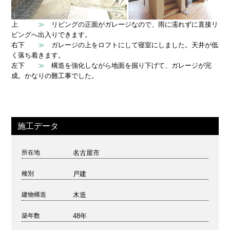
上
リビングの正面がガレージなので、雨に濡れずに直接リ
≫
ビングへ出入りできます。
右下
ガレージの上をロフトにして寝室にしました。天井が低
≫
く落ち着きます。
左下
構造を強化しながら地面を掘り下げて、ガレージが完
≫
成。かなりの難工事でした。
施工データ
名古屋市
所在地
戸建
種別
木造
建物構造
48年
築年数