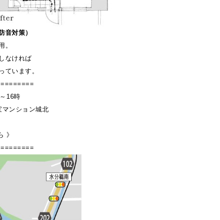
防音対策）
用。
しなければ
っています。
=========
～16時
 宝マンション城北
ら
》
=========