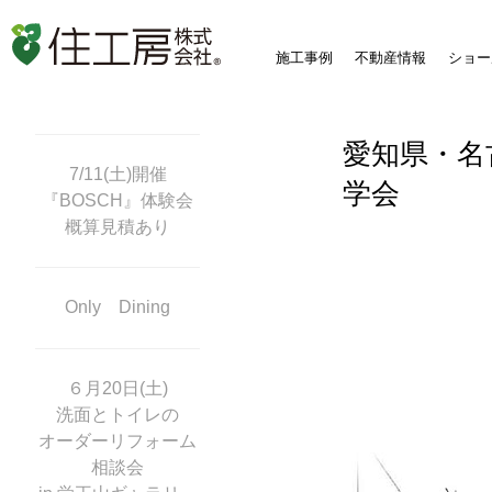
施工事例
不動産情報
ショー
愛知県・名
7/11(土)開催
学会
『BOSCH』体験会
概算見積あり
Only Dining
６月20日(土)
洗面とトイレの
オーダーリフォーム
相談会