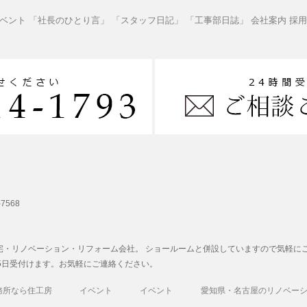
ベント
「社長のひとり言」
「スタッフ日記」
「工事部日誌」
会社案内
採用
-7568
宅・リノベーション・リフォーム
会社。 ショールームと併設していますので気軽に
65日受付けます。お気軽にご連絡ください。
務所なら住工房
イベント
イベント
愛知県・名古屋のリノベーシ