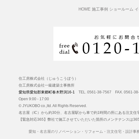
HOME
施工事例
ショールーム
イ
住工房株式会社（じゅうこうぼう）
住工房株式会社一級建築士事務所
愛知県愛知郡東郷町春木野渕16-1
TEL. 0561-38-7567 FAX. 0561-38
Open 9:00 - 17:00
© JYUKOBO co.,ltd. All Rights Reserved.
名古屋（IC）から約30分
、名古屋駅から車で約1時間の所にある
注文住
【緊急対応365】弊社で施工させていただいた箇所のメンテナンスは3
愛知・名古屋のリノベーション・リフォーム・注文住宅・設計事