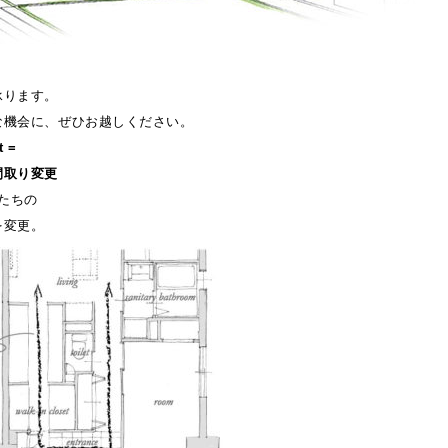
承ります。
な機会に、ぜひお越しください。
t =
間取り変更
たちの
を変更。