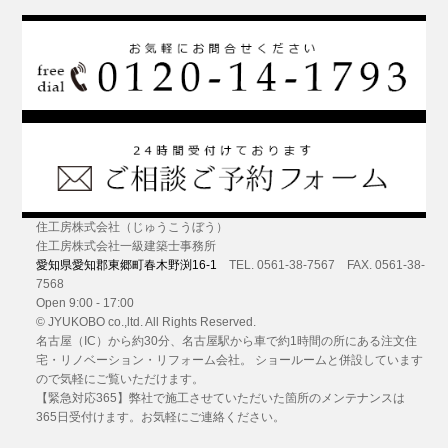
住工房株式会社（じゅうこうぼう）
住工房株式会社一級建築士事務所
愛知県愛知郡東郷町春木野渕16-1
TEL. 0561-38-7567 FAX. 0561-38-
7568
Open 9:00 - 17:00
© JYUKOBO co.,ltd. All Rights Reserved.
名古屋（IC）から約30分
、名古屋駅から車で約1時間の所にある
注文住
宅・リノベーション・リフォーム
会社。 ショールームと併設しています
ので気軽にご覧いただけます。
【緊急対応365】弊社で施工させていただいた箇所のメンテナンスは
365日受付けます。お気軽にご連絡ください。