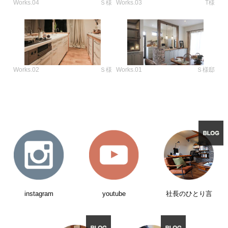
Works.04
Ｓ様
Works.03
T様
Works.02
Ｓ様
Works.01
Ｓ様邸
instagram
youtube
社長のひとり言