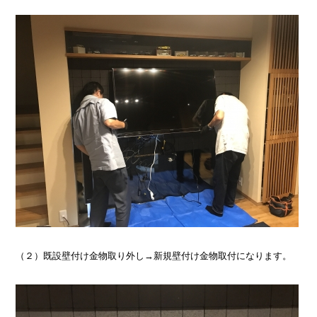
（２）既設壁付け金物取り外し→新規壁付け金物取付になります。