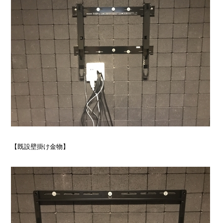
【既設壁掛け金物】